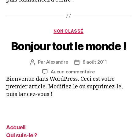
monde !
Catégories
NON CLASSÉ
Bonjour tout le monde !
Par
Alexandre
8 août 2011
Auteur
Date
de
de
sur
Aucun commentaire
l’article
l’article
Bonjour
Bienvenue dans WordPress. Ceci est votre
tout
premier article. Modifiez-le ou supprimez-le,
le
puis lancez-vous !
monde !
Accueil
Qui suis-je ?