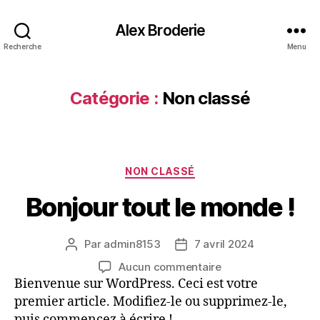
Alex Broderie
Recherche
Menu
Catégorie :
Non classé
Catégories
NON CLASSÉ
Bonjour tout le monde !
Par
admin8153
7 avril 2024
Auteur
Date
de
de
sur
Aucun commentaire
l’article
l’article
Bonjour
Bienvenue sur WordPress. Ceci est votre
tout
premier article. Modifiez-le ou supprimez-le,
le
puis commencez à écrire !