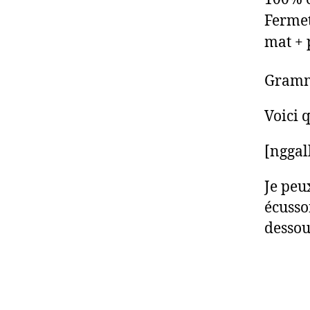
Fermet
mat + 
Gramm
Voici 
[nggal
Je peu
écusso
dessou