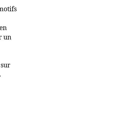
motifs
 en
r un
 sur
.