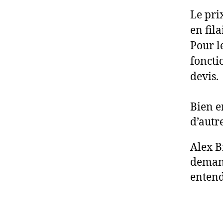
Le pri
en fil
Pour l
foncti
devis.
Bien e
d’autre
Alex B
demand
entendu