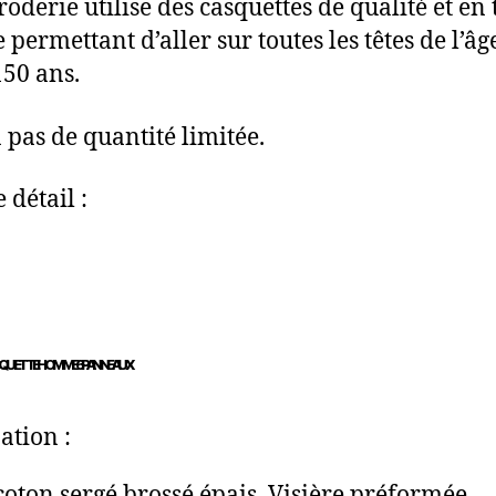
oderie utilise des casquettes de qualité et en 
permettant d’aller sur toutes les têtes de l’âg
150 ans.
a pas de quantité limitée.
e détail :
SQUETTE HOMME 6 PANNEAUX
ation :
oton sergé brossé épais. Visière préformée.