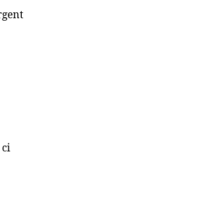
rgent
 ci