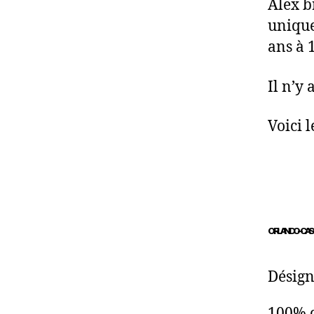
Alex br
unique 
ans à 
Il n’y 
Voici l
ORLANDO – CA
Désign
100% c