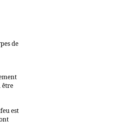
ypes de
lement
 être
feu est
ont