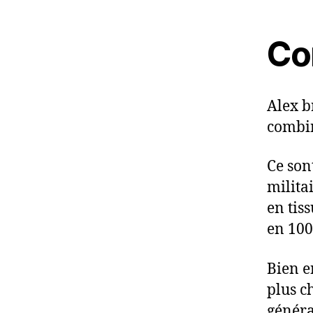
Co
Alex b
combin
Ce son
milita
en tis
en 100
Bien e
plus c
généra