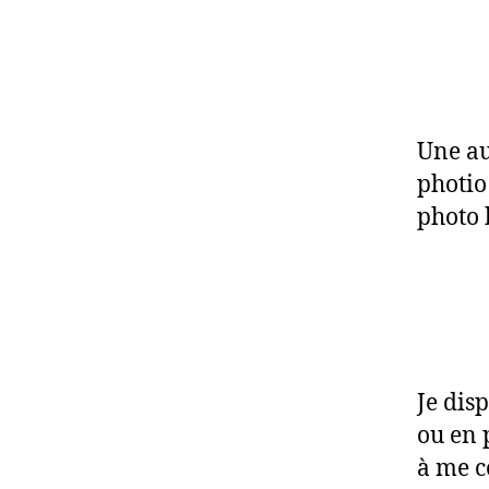
Une au
photio
photo 
Je dis
ou en 
à me c