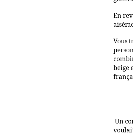
En rev
aiséme
Vous t
person
combin
beige 
frança
Un com
voulai