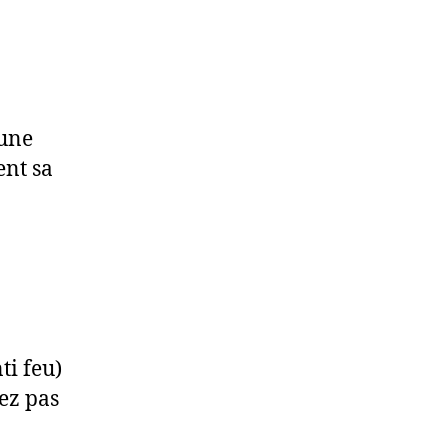
 une
ent sa
ti feu)
ez pas