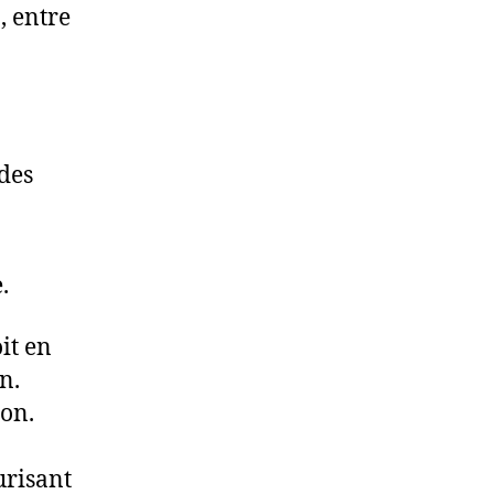
, entre
 des
.
it en
n.
on.
urisant