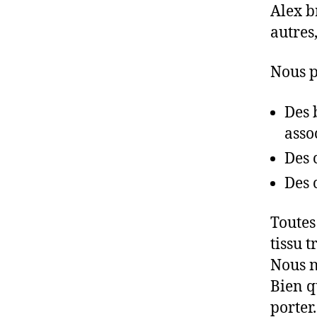
Alex b
autres
Nous p
Des 
asso
Des 
Des 
Toutes
tissu 
Nous n
Bien q
porter