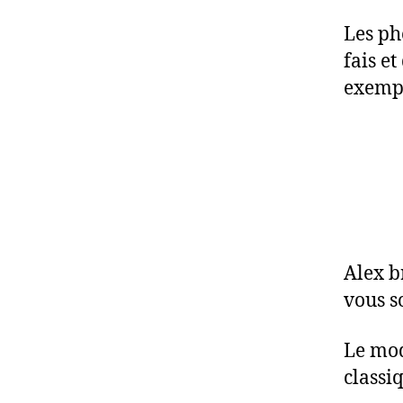
Les ph
fais e
exemp
Alex b
vous s
Le mod
classi