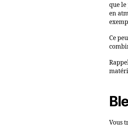
que le
en atm
exempl
Ce peu
combin
Rappel
matérie
Ble
Vous t