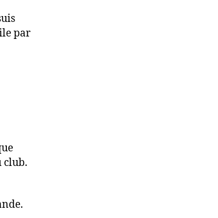
suis
ile par
que
 club.
ande.