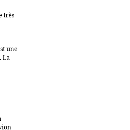
 très
st une
. La
n
vion