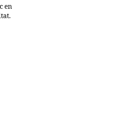
c en
tat.