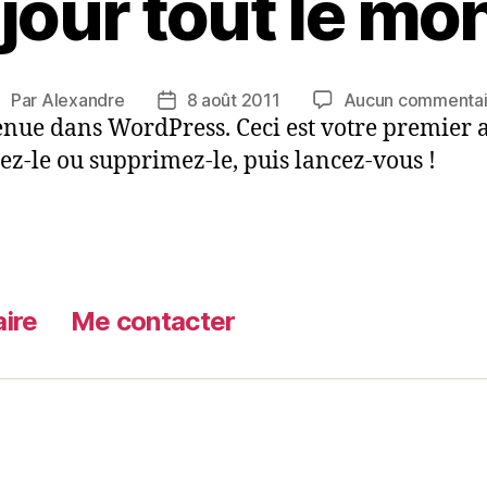
jour tout le mon
Par
Alexandre
8 août 2011
Aucun commentai
uteur
Date
nue dans WordPress. Ceci est votre premier ar
de
de
’article
l’article
ez-le ou supprimez-le, puis lancez-vous !
aire
Me contacter